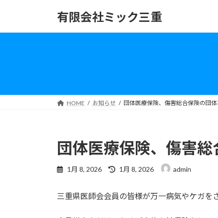
コ
ナ
有限会社ミック三重
ン
ビ
テ
ゲ
ン
ー
ツ
シ
へ
ョ
ス
ン
キ
に
ッ
移
HOME
お知らせ
団体医療保険、傷害総合保険の団体
プ
動
団体医療保険、傷害総
最
1月 8, 2026
1月 8, 2026
admin
終
更
三重県医師会会員の皆様が万一病気やケガを
新
日
時