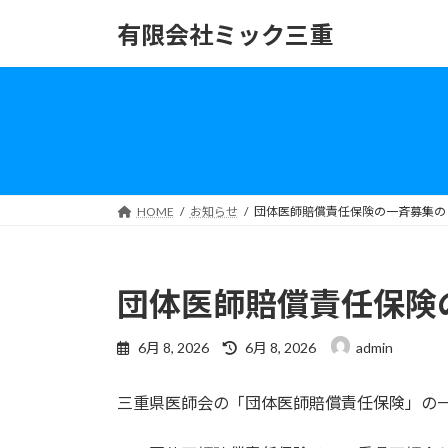
コ
ナ
有限会社ミック三重
ン
ビ
テ
ゲ
ン
ー
ツ
シ
へ
ョ
ス
ン
キ
に
ッ
移
HOME
お知らせ
団体医師賠償責任保険の一斉募集の
プ
動
団体医師賠償責任保険
最
6月 8, 2026
6月 8, 2026
admin
終
更
三重県医師会の「団体医師賠償責任保険」の
新
日
時